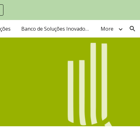
ion
ações
Banco de Soluções Inovadora e Sustentáveis
More