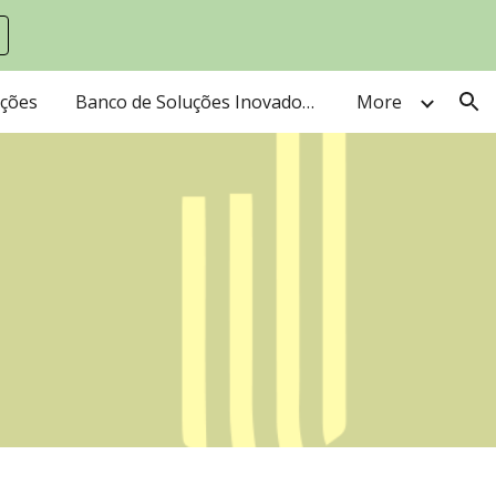
ion
ações
Banco de Soluções Inovadora e Sustentáveis
More