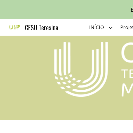
E
Sk
CESU Teresina
INÍCIO
Proje