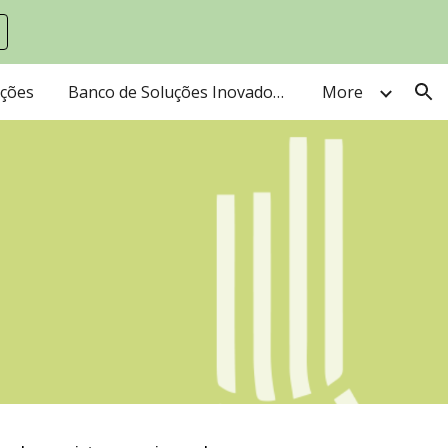
ion
ações
Banco de Soluções Inovadora e Sustentáveis
More