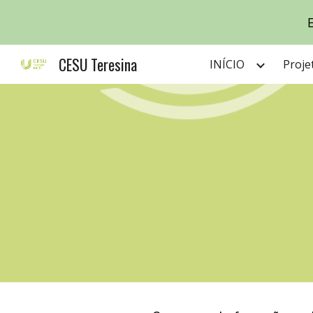
E
Sk
CESU Teresina
INÍCIO
Proje